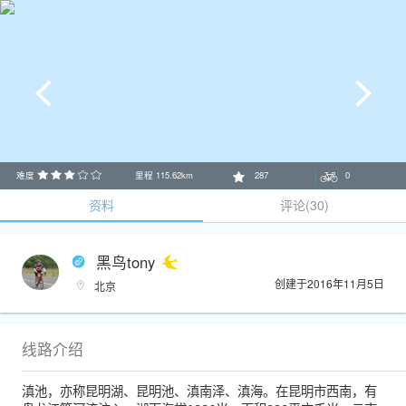
难度
里程
115.62
km
287
0
资料
评论(30)
黑鸟tony
创建于2016年11月5日
北京
线路介绍
滇池，亦称昆明湖、昆明池、滇南泽、滇海。在昆明市西南，有