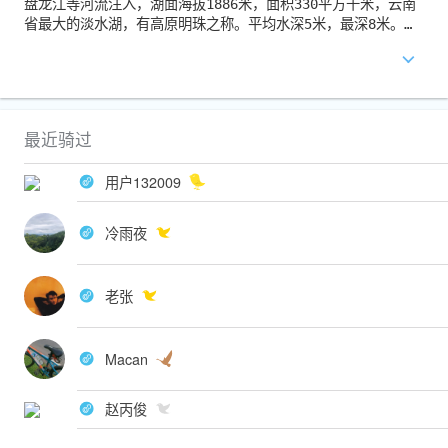
盘龙江等河流注入，湖面海拔1886米，面积330平方千米，云南
省最大的淡水湖，有高原明珠之称。平均水深5米，最深8米。湖
水在西南海口洩出，称螳螂川，为长江上游干流金沙江支流普渡
河上源。
滇池风光秀丽，为中国国家级旅游度假区。四周有云南民族村、
云南民族博物馆、西山华亭寺、太华寺、三清阁、龙门、筇竹
寺、大观楼及晋宁盘龙寺、郑和公园等风景区。度假区占地面积1
最近骑过
8平方公里。
近几年，昆明修建了环绕滇池的环湖路，环滇池骑行一周100多
用户132009
公里，道路平坦、宽阔，沿途可以远眺西山、近揽滇池，附近农
田百顷，景色宜人。
冷雨夜
老张
Macan
赵丙俊