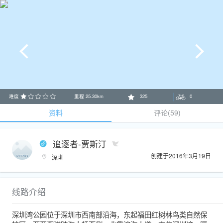
难度
里程
25.30
km
325
0
资料
评论(59)
追逐者-贾斯汀
创建于2016年3月19日
深圳
线路介绍
深圳湾公园位于深圳市西南部沿海，东起福田红树林鸟类自然保