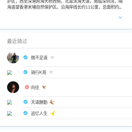
护区，西至深港跨海大桥西侧，北靠滨海大道，南临深圳湾，隔
海遥望香港米埔自然保护区。沿海岸线长约11公里，总面积约12
8．74公顷，是深圳市惟一的密集滨海休闲带。深圳湾公园由已
开放的红树林海滨生态公园和建设中的深圳湾滨海休闲带两部分
组成。
深圳湾公园依着美丽的滨海大道而建，靠着大海，面朝香港，经
过几年的建设，逐渐成为深圳百姓晚上散步、周末游玩的好地
最近骑过
方。每天晚上过来，会发现车多到停车场都停不下，很多汽车都
只是依着马路停靠，也成了这儿另一道风景线。
微不足道
骑行K哥
向往
天道酬勤
追忆人生